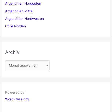
Argentinien Nordosten
Argentinien Mitte
Argentinien Nordwesten
Chile Norden
Archiv
A
r
c
h
i
Powered by
v
WordPress.org