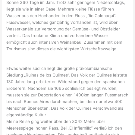
Sonne 360 Tage im Jahr. Trotz sehr geringem Niederschlags,
liegt sie wie in einer Oase. Mehrere kleine Flüsse führen
Wasser aus den Hochanden in den Fluss „Rio Calchaqui“.
Flusswasser, welches ganzjährig vorhanden ist, wird über
Wasserkanäle zur Versorgung der Gemüse- und Obstfelder
verteilt. Das trockene Klima und vorhandene Wasser
ermöglicht auch intensiven Weinanbau. Zusammen mit dem
Tourismus sind dieses die wichtigsten Wirtschaftszweige.
Etwas weiter südlich liegt die große präkolumbianische
Siedlung „Ruinas de los Quilmes“. Das Volk der Quilmes leistete
130 Jahre lang erbitterten Widerstand gegen den spanischen
Eroberern. Nachdem sie 1665 schließlich besiegt wurden,
mussten sie zur Deportation einen 1400km langen Fussmarsch
bis nach Buenos Aires durchmachen, bei dem nur etwa 400
Menschen überlebten. Das Volk der Quilmes verschwand als
eigenständige Kultur.
Meine Reise ging weiter über den 3042 Meter über
Meeresspiegel hohen Pass. Bei „El Infiernillo“ verließ ich den
trockenen Nordenwesten. Die Landschaft veränderte sich