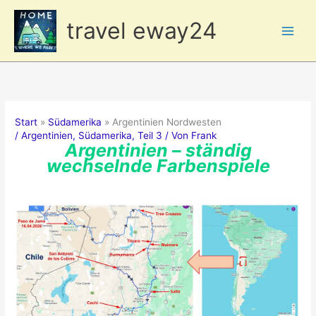
Zum
travel eway24
Inhalt
springen
Start
Südamerika
Argentinien Nordwesten
/
Argentinien
,
Südamerika
,
Teil 3
/ Von
Frank
Argentinien – ständig
wechselnde Farbenspiele