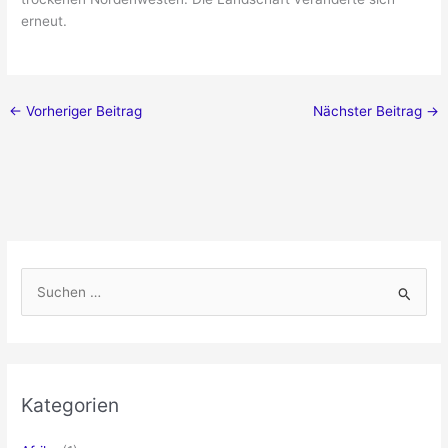
erneut.
←
Vorheriger Beitrag
Nächster Beitrag
→
S
u
c
h
e
Kategorien
n
n