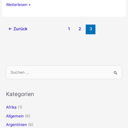
Reisefortsetzung
Weiterlesen »
←
Zurück
1
2
3
S
u
c
h
Kategorien
e
Afrika
(1)
n
n
Allgemein
(6)
a
Argentinien
(6)