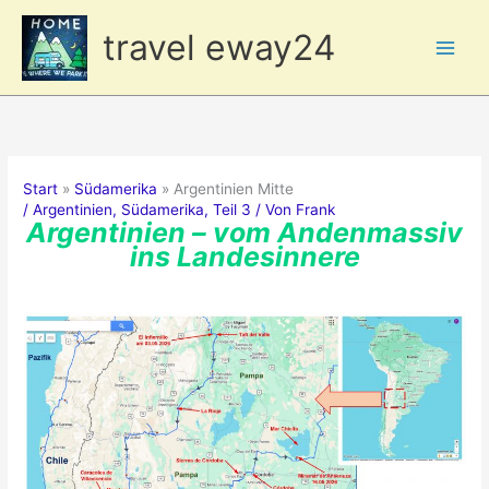
Zum
travel eway24
Inhalt
springen
Start
Südamerika
Argentinien Mitte
/
Argentinien
,
Südamerika
,
Teil 3
/ Von
Frank
Argentinien – vom Andenmassiv
ins Landesinnere