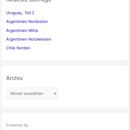
Uruguay, Teil 2
Argentinien Nordosten
Argentinien Mitte
Argentinien Nordwesten
Chile Norden
Archiv
A
r
c
h
i
Powered by