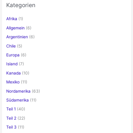
e
Kategorien
n
n
Afrika
(1)
a
Allgemein
(6)
c
Argentinien
(6)
h
Chile
(5)
:
Europa
(6)
Island
(7)
Kanada
(10)
Mexiko
(11)
Nordamerika
(63)
Südamerika
(11)
Teil 1
(40)
Teil 2
(22)
Teil 3
(11)