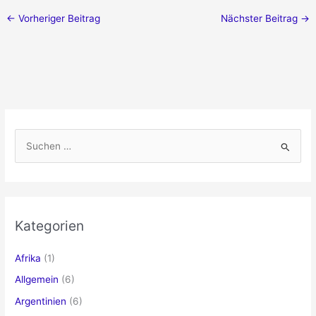
←
Vorheriger Beitrag
Nächster Beitrag
→
S
u
c
h
e
Kategorien
n
n
Afrika
(1)
a
Allgemein
(6)
c
Argentinien
(6)
h