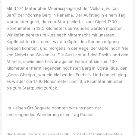
Mit 3474 Meter über Meeresspiegel ist der Vulkan „Vulcán
Barú“ der höchste Berg in Panama. Der Aufstieg in einem Tag
war anstrengend, da vom Startpunkt bis zum Gipfel 1700
Höhenmeter in 13,5 Kilometer überwunden werden mussten.
Wir liefen bereits um kurz nach Mitternacht mit unseren
Kopfleuchten los, damit wir am Gipfel den Sonnenaufgang
erleben konnten, und morgens in der Regel der Gipfel noch frei
von Nebel und Wolken ist. Die Aussicht auf den Pazifik und den
Atlantik, sowie eine hervorragende Fernsicht bis zum 130
Kilometer entfernt liegenden höchsten Berg in Costa Rica, den
„Cerro Chirripo“, war ein bleibendes Erlebnis. Und danach ging
es wieder die 1700 Höhenmeter und 13,5 Kilometer hinunter
bis zum Startpunkt zurück.
Im kleinen Ort Boquete gönnten wir uns nach der
anstrengenden Wanderung einen Tag Pause.
Wir fuhren zurück an den Pazifik. In Santa Catalina badeten