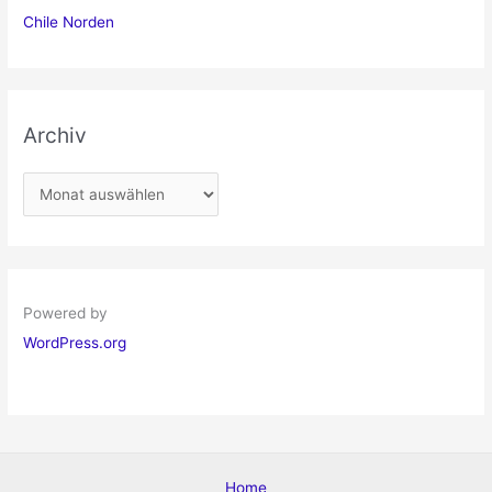
Chile Norden
Archiv
A
r
c
h
i
Powered by
v
WordPress.org
Home