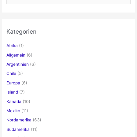
u
c
h
e
Kategorien
n
n
Afrika
(1)
a
Allgemein
(6)
c
Argentinien
(6)
h
Chile
(5)
:
Europa
(6)
Island
(7)
Kanada
(10)
Mexiko
(11)
Nordamerika
(63)
Südamerika
(11)