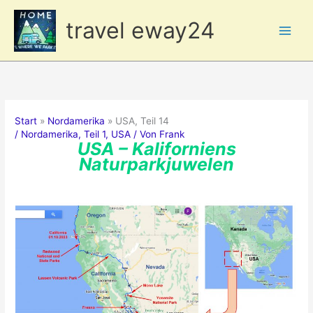
Zum
travel eway24
Inhalt
springen
Start
Nordamerika
USA, Teil 14
/
Nordamerika
,
Teil 1
,
USA
/ Von
Frank
USA – Kaliforniens
Naturparkjuwelen